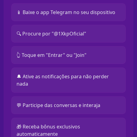
📱 Baixe o app Telegram no seu dispositivo
🔍 Procure por "@1XkpOficial"
👆 Toque em "Entrar" ou "Join"
🔔 Ative as notificações para não perder
nada
💬 Participe das conversas e interaja
🎁 Receba bônus exclusivos
automaticamente