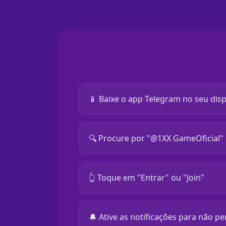
📱 Baixe o app Telegram no seu disp
🔍 Procure por "@1XX GameOficial"
👆 Toque em "Entrar" ou "Join"
🔔 Ative as notificações para não p