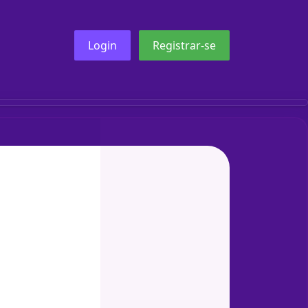
Login
Registrar-se