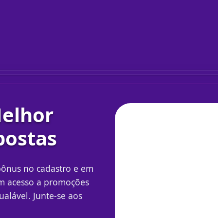
elhor
postas
bônus no cadastro e em
em acesso a promoções
ualável. Junte-se aos