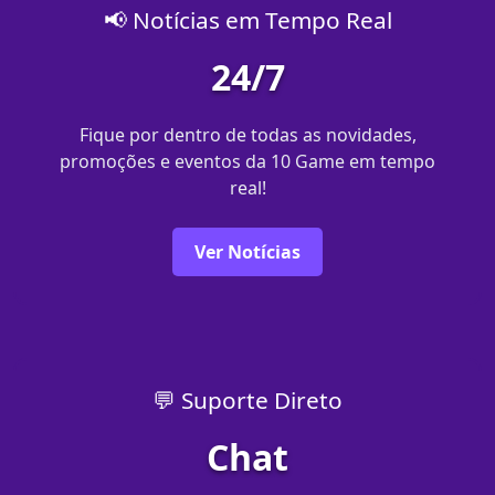
📢 Notícias em Tempo Real
24/7
Fique por dentro de todas as novidades,
promoções e eventos da 10 Game em tempo
real!
Ver Notícias
💬 Suporte Direto
Chat