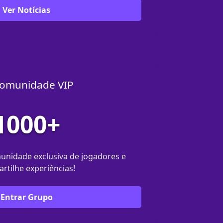
Ver Notícias
Comunidade VIP
1000+
unidade exclusiva de jogadores e
rtilhe experiências!
Entrar Grupo