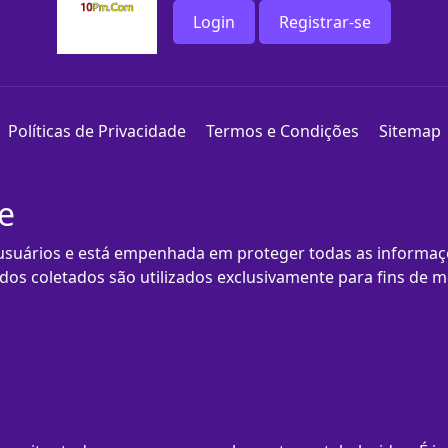
Login
Registrar-se
Políticas de Privacidade
Termos e Condições
Sitemap
de
 usuários e está empenhada em proteger todas as informaç
os coletados são utilizados exclusivamente para fins de m