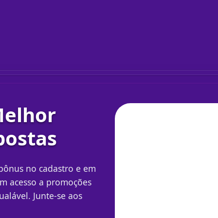
Melhor
postas
bônus no cadastro e em
em acesso a promoções
ualável. Junte-se aos