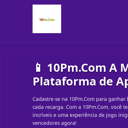
📱 10Pm.Com A 
Plataforma de A
Cadastre-se na 10Pm.Com para ganhar 
cada recarga. Com a 10Pm.Com, você t
incríveis e uma experiência de jogo inig
vencedores agora!