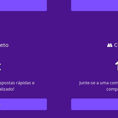
reto
👥 
t
espostas rápidas e
Junte-se a uma com
lizado!
compa
e