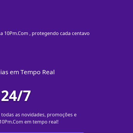
m
la 10Pm.Com , protegendo cada centavo
cias em Tempo Real
24/7
e todas as novidades, promoções e
 10Pm.Com em tempo real!