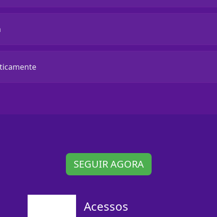
a
aticamente
SEGUIR AGORA
Acessos