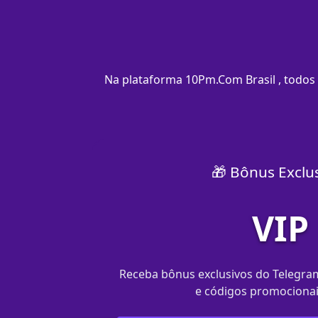
Na plataforma 10Pm.Com Brasil , todo
🎁 Bônus Exclu
VIP
Receba bônus exclusivos do Telegra
e códigos promocionai