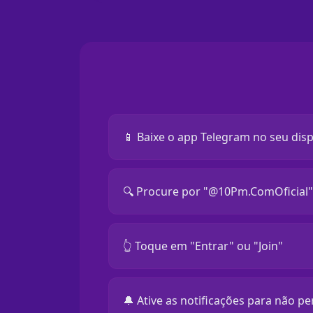
📱 Baixe o app Telegram no seu disp
🔍 Procure por "@10Pm.ComOficial"
👆 Toque em "Entrar" ou "Join"
🔔 Ative as notificações para não p