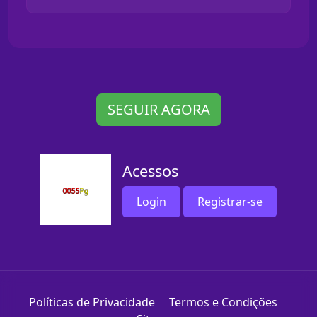
SEGUIR AGORA
Acessos
Login
Registrar-se
Políticas de Privacidade
Termos e Condições