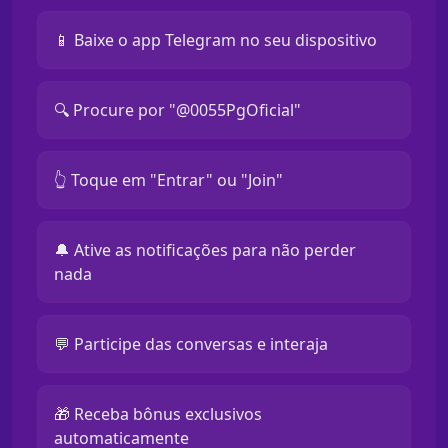
📱 Baixe o app Telegram no seu dispositivo
🔍 Procure por "@0055PgOficial"
👆 Toque em "Entrar" ou "Join"
🔔 Ative as notificações para não perder
nada
💬 Participe das conversas e interaja
🎁 Receba bônus exclusivos
automaticamente