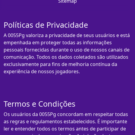
Sitemap
Políticas de Privacidade
A 0055Pg valoriza a privacidade de seus usuários e está
empenhada em proteger todas as informações
pessoais fornecidas durante o uso de nossos canais de
comunicação. Todos os dados coletados são utilizados
exclusivamente para fins de melhoria contínua da
experiência de nossos jogadores.
Termos e Condições
Os usuários da 0055Pg concordam em respeitar todas
as regras e regulamentos estabelecidos. É importante
ler e entender todos os termos antes de participar de