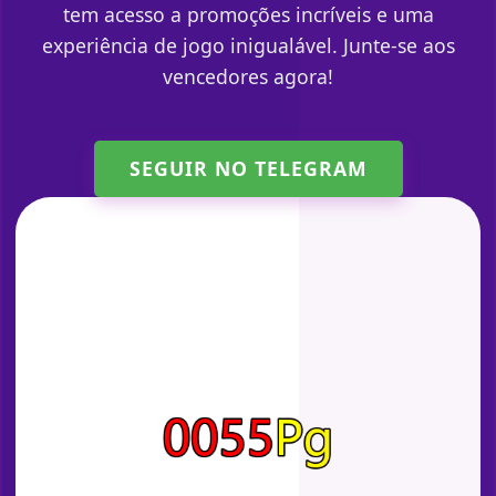
tem acesso a promoções incríveis e uma
experiência de jogo inigualável. Junte-se aos
vencedores agora!
SEGUIR NO TELEGRAM