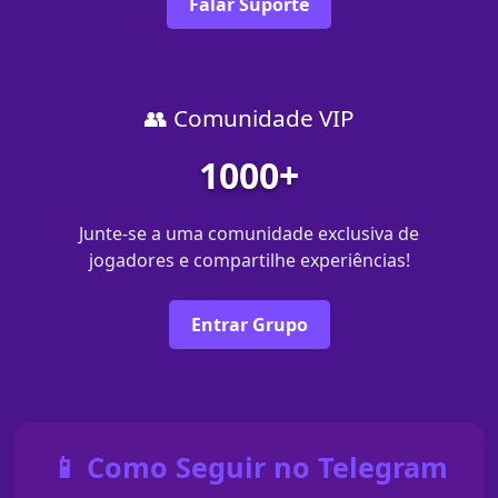
Falar Suporte
👥 Comunidade VIP
1000+
Junte-se a uma comunidade exclusiva de
jogadores e compartilhe experiências!
Entrar Grupo
📱 Como Seguir no Telegram